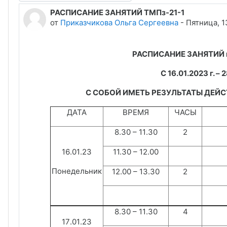
РАСПИСАНИЕ ЗАНЯТИЙ ТМПз-21-1
Количество ответов: 0
от
Приказчикова Ольга Сергеевна
-
Пятница, 1
РАСПИСАНИЕ ЗАНЯТИЙ гр.
С 16.
01
.202
3
г. –
2
С СОБОЙ ИМЕТЬ РЕЗУЛЬТАТЫ ДЕ
ДАТА
ВРЕМЯ
ЧАСЫ
8.30 – 1
1
.
3
0
2
16
.
01
.23
11.30 – 12.00
Понедельник
12.00 – 13.30
2
8.30 – 1
1
.
3
0
4
17
.
01
.23