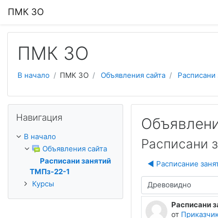
Перейти к основному содержанию
ПМК ЗО
ПМК ЗО
В начало
ПМК ЗО
Объявления сайта
Расписани 
Пропустить Навигация
Навигация
Объявлени
В начало
Расписани 
Объявления сайта
Расписани занятий
◀︎ Расписание заня
ТМПз-22-1
Курсы
Режим отображения
Расписани з
Количество о
от
Приказчик