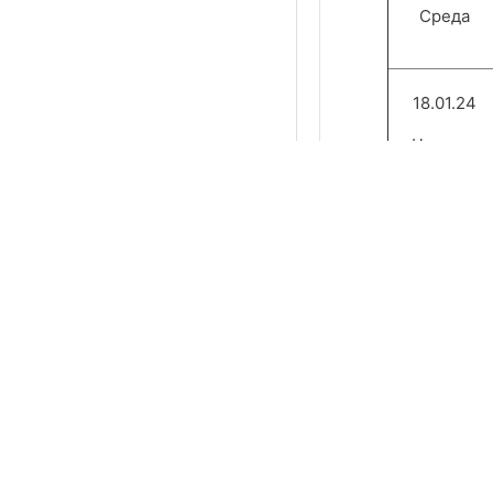
Среда
1
8
.01.24
Четверг
тех обо
19.01.24
Пятница
20.01.24
Суббота