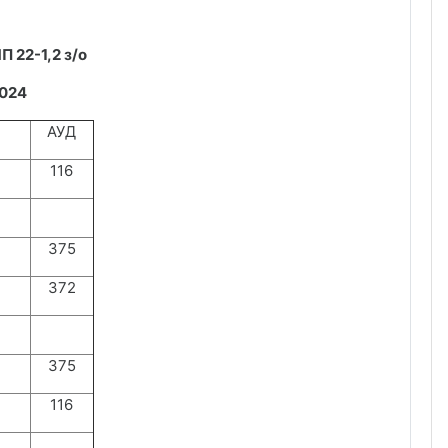
 22-1,2 з/о
2024
АУД
116
375
372
375
116