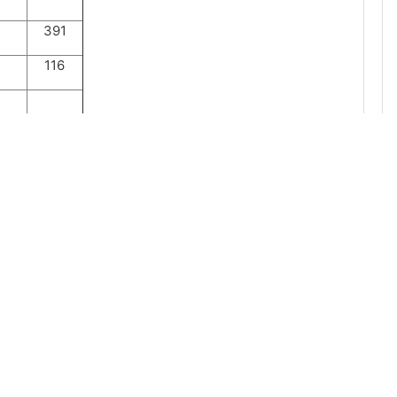
391
116
238
116
372
372
375