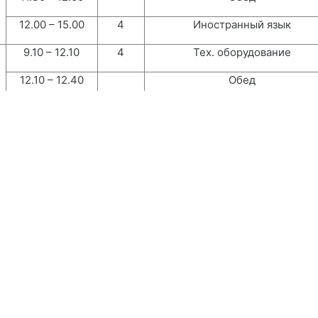
12.00 – 15.00
4
Иностранный язык
9.10 – 12.10
4
Тех. оборудование
12.10 – 12.40
Обед
12.40 – 14.10
2
БЖД
8.30 – 11.30
4
Тех. оборудование
11.30 – 12.00
Обед
12.00 – 15.00
4
История
8.30 – 11.30
4
История
11.30 – 12.00
Обед
12.00 – 15.00
4
Компьютерная графика